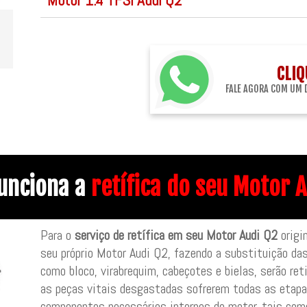
Motor 1.4 TFSI Audi Q2
CLIQ
FALE AGORA COM UM 
unciona a
retífica do seu Motor 
Para o
serviço de retífica em seu Motor Audi Q2
origi
seu próprio Motor Audi Q2, fazendo a substituição da
como bloco, virabrequim, cabeçotes e bielas, serão r
as peças vitais desgastadas sofrerem todas as etapas
componentes necessários internos do motor, tais como: