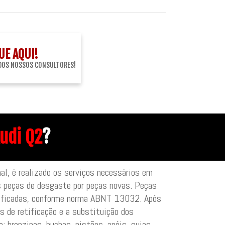
UE AQUI!
DOS NOSSOS CONSULTORES!
Audi Q2
?
nal, é realizado os serviços necessários em
s peças de desgaste por peças novas. Peças
etificadas, conforme norma ABNT 13032. Após
 de retificação e a substituição dos
 bronzinas, buchas, pistões, anéis, guias,