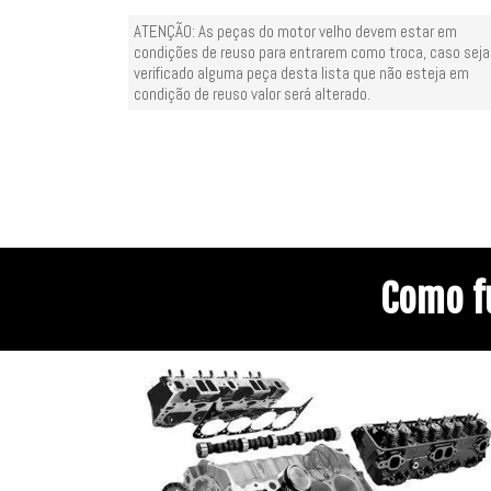
ATENÇÃO: As peças do motor velho devem estar em
condições de reuso para entrarem como troca, caso seja
verificado alguma peça desta lista que não esteja em
condição de reuso valor será alterado.
Como f