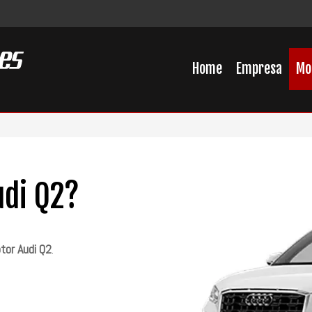
Home
Empresa
Mo
udi Q2?
otor Audi Q2
.