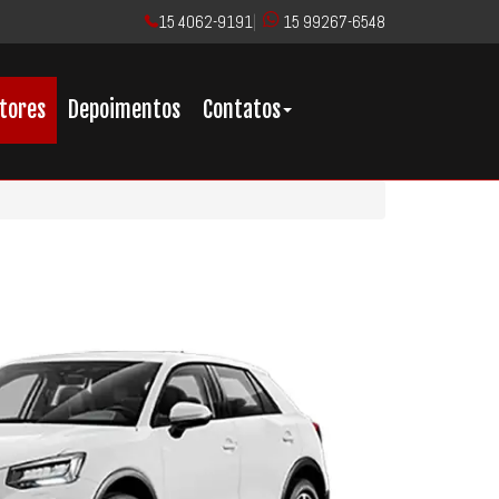
15 4062-9191
|
15 99267-6548
tores
Depoimentos
Contatos