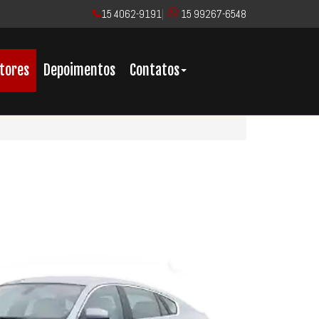
15 4062-9191
|
15 99267-6548
tores
Depoimentos
Contatos