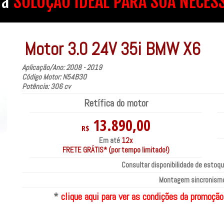
 a
SOLUÇÃO IDEAL PARA SUA NECES
Motor 3.0 24V 35i BMW X6
Aplicação/Ano: 2008 - 2019
Código Motor: N54B30
Potência: 306 cv
Retífica do motor
13.890,00
R$
Em até
12x
FRETE GRÁTIS* (por tempo limitado!)
Consultar disponibilidade de estoqu
Montagem sincronismo
*
clique aqui para ver as condições da promoção