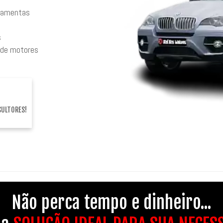
rramentas
s
 de motores
SULTORES!
Não perca tempo e dinheiro...