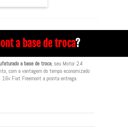
ont a base de troca
?
faturado a base de troca
, seu Motor 2.4
ento, com a vantagem do tempo economizado
.4 16v Fiat Freemont a pronta entrega.