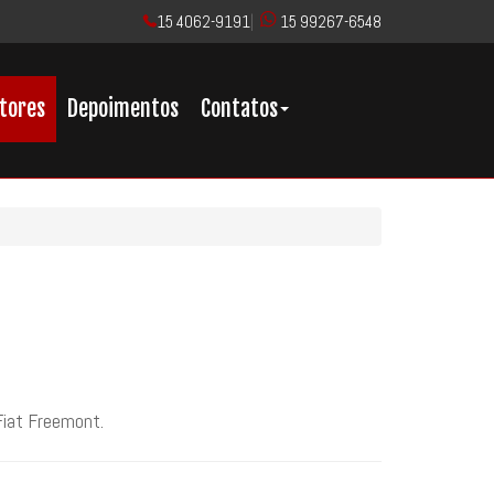
15 4062-9191
|
15 99267-6548
tores
Depoimentos
Contatos
Fiat Freemont.