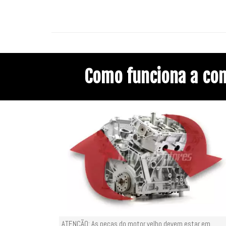
Como funciona a co
ATENÇÃO: As peças do motor velho devem estar em