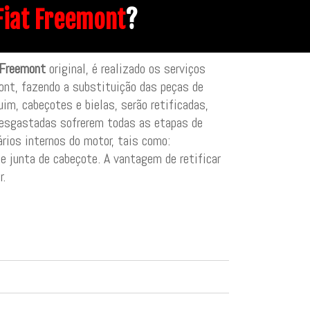
 Fiat Freemont
?
 Freemont
original, é realizado os serviços
ont, fazendo a substituição das peças de
im, cabeçotes e bielas, serão retificadas,
esgastadas sofrerem todas as etapas de
rios internos do motor, tais como:
 e junta de cabeçote. A vantagem de retificar
r.