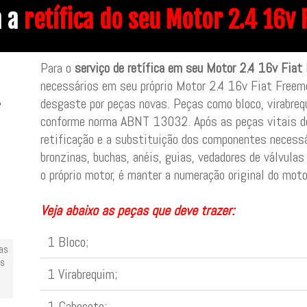
a a
retífica do seu Motor 2.4 16v
Para o
serviço de retífica em seu Motor 2.4 16v Fiat
necessários em seu próprio Motor 2.4 16v Fiat Freem
desgaste por peças novas. Peças como bloco, virabrequ
conforme norma ABNT 13032. Após as peças vitais d
retificação e a substituição dos componentes necessá
bronzinas, buchas, anéis, guias, vedadores de válvulas
o próprio motor, é manter a numeração original do moto
Veja abaixo as peças que deve trazer:
1 Bloco;
las
es
1 Virabrequim;
1 Cabeçote;