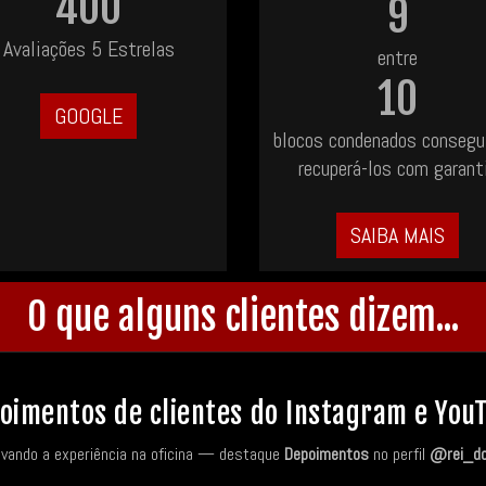
400
9
Avaliações 5 Estrelas
entre
10
GOOGLE
blocos condenados conseg
recuperá-los com garant
SAIBA MAIS
O que alguns clientes dizem...
oimentos de clientes do Instagram e You
avando a experiência na oficina — destaque
Depoimentos
no perfil
@rei_d