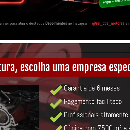
banner para abrir o destaque
Depoimentos
no Instagram ·
@rei_dos_motores
e 
tura, escolha uma empresa espec
Garantia de 6 meses
Pagamento facilitado
Profissionais altamente 
Oficina com 7500 m² e 