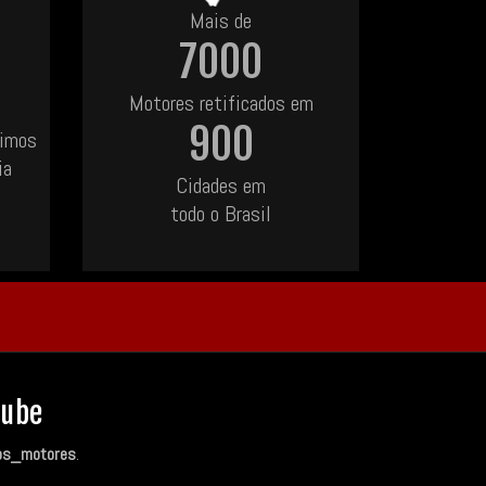
Mais de
7000
Motores retificados em
900
uimos
ia
Cidades em
todo o Brasil
Tube
os_motores
.