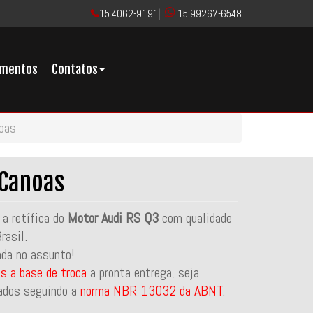
15 4062-9191
|
15 99267-6548
imentos
Contatos
oas
 Canoas
a retífica do
Motor Audi RS Q3
com qualidade
rasil.
ada no assunto!
s a base de troca
a pronta entrega, seja
ados seguindo a
norma NBR 13032 da ABNT
.