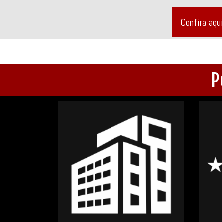
Confira aqu
P