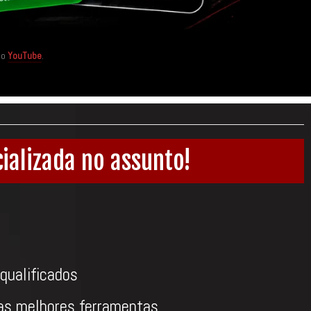
no
YouTube
.
ializada no assunto!
qualificados
as melhores ferramentas