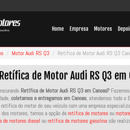
Home
Empresa
Motores
Depo
es
Motor Audi RS Q3
Retífica de Motor Audi RS Q3 Can
Retífica de Motor Audi RS Q3 em
rocurando
Retífica de Motor Audi RS Q3 em Canoas?
Fazemos 
idade,
coletamos e entregamos em Canoas
, atendemos todo o B
 retífica do motor do seu veículo com uma empresa especializ
 dos motores, temos a opção da
retífica de motores
ou
motore
ca de motores diesel
ou
retífica de motores gasolina
são realiz