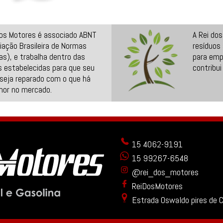
dos Motores é associado ABNT
A Rei do
iação Brasileira de Normas
resíduos
as), e trabalha dentro das
para emp
 estabelecidas para que seu
contribui
seja reparado com o que há
hor no mercado.
15 4062-9191
15 99267-6548
@rei_dos_motores
ReiDosMotores
Estrada Oswaldo pires de 