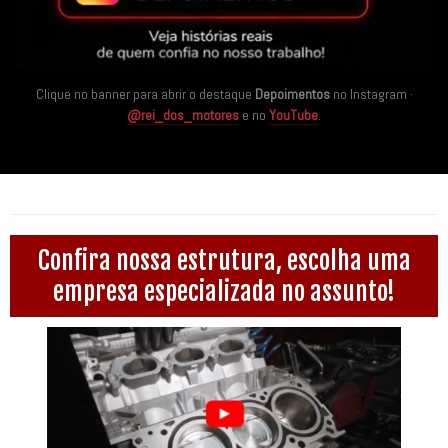
Clique no banner para abrir o destaque
Depoimentos
no Instagram ·
@rei_dos_motores
e no
YouTube
.
Confira nossa estrutura, escolha uma
empresa especializada no assunto!