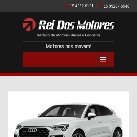
15 4062-9191
|
|
15 99267-6548
Motores nos movem!