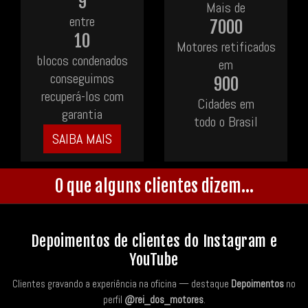
9
Mais de
entre
7000
10
Motores retificados
blocos condenados
em
conseguimos
900
recuperá-los com
Cidades em
garantia
todo o Brasil
SAIBA MAIS
O que alguns clientes dizem...
Depoimentos de clientes do Instagram e
YouTube
Clientes gravando a experiência na oficina — destaque
Depoimentos
no
perfil
@rei_dos_motores
.