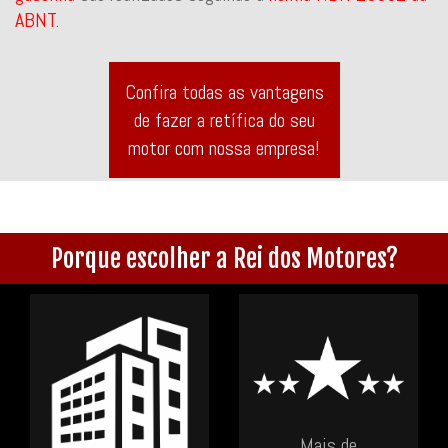
ABNT
.
Confira todas as vantagens
de fazer a retífica do seu
motor com nossa empresa!
Porque escolher a Rei dos Motores?
Mais de