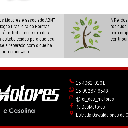
dos Motores é associado ABNT
A Rei do
iação Brasileira de Normas
resíduos
as), e trabalha dentro das
para emp
 estabelecidas para que seu
contribui
seja reparado com o que há
hor no mercado.
15 4062-9191
15 99267-6548
@rei_dos_motores
ReiDosMotores
Estrada Oswaldo pires de 