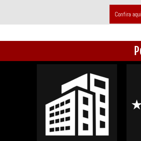
Confira aqu
P