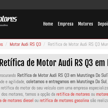
Home
Empresa
Motores
Depo
es
Motor Audi RS Q3
Retífica de Motor Audi RS Q3 Mur
Retífica de Motor Audi RS Q3 em
rocurando
Retífica de Motor Audi RS Q3 em Murutinga Do Sul
ade e agilidade,
coletamos e entregamos em Murutinga Do Sul
 retífica do motor do seu veículo com uma empresa especializ
 dos motores, temos a opção da
retífica de motores
ou
motore
ca de motores diesel
ou
retífica de motores gasolina
são realiz