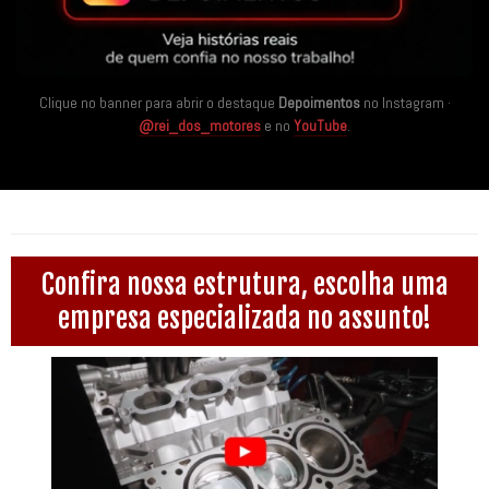
Clique no banner para abrir o destaque
Depoimentos
no Instagram ·
@rei_dos_motores
e no
YouTube
.
Confira nossa estrutura, escolha uma
empresa especializada no assunto!