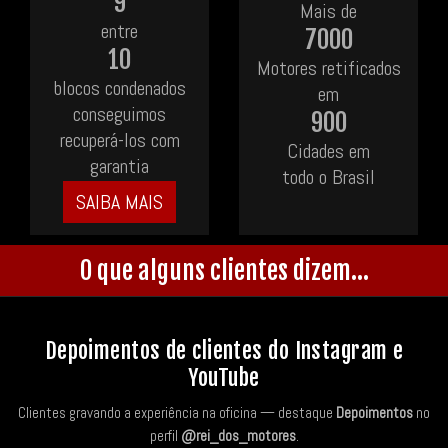
9
Mais de
entre
7000
10
Motores retificados
blocos condenados
em
conseguimos
900
recuperá-los com
Cidades em
garantia
todo o Brasil
SAIBA MAIS
O que alguns clientes dizem...
Depoimentos de clientes do Instagram e
YouTube
Clientes gravando a experiência na oficina — destaque
Depoimentos
no
perfil
@rei_dos_motores
.