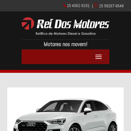
15 4062-9191
|
|
15 99267-6548
Motores nos movem!