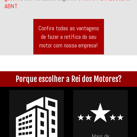
ABNT
.
Confira todas as vantagens
de fazer a retífica do seu
motor com nossa empresa!
Porque escolher a Rei dos Motores?
Mais de