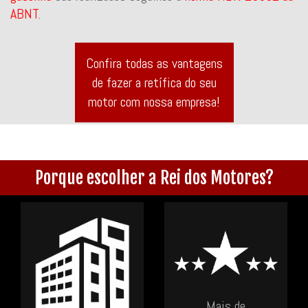
ABNT
.
Confira todas as vantagens
de fazer a retífica do seu
motor com nossa empresa!
Porque escolher a Rei dos Motores?
Mais de