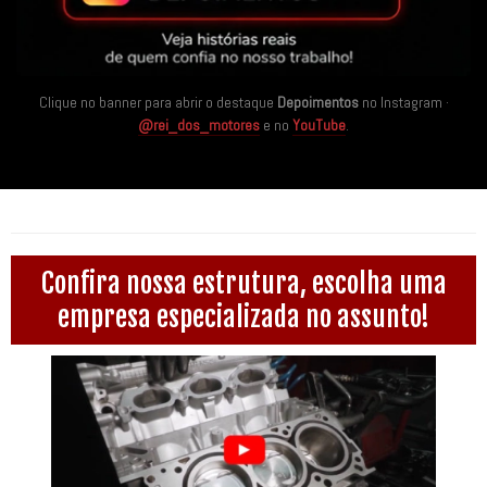
Clique no banner para abrir o destaque
Depoimentos
no Instagram ·
@rei_dos_motores
e no
YouTube
.
Confira nossa estrutura, escolha uma
empresa especializada no assunto!