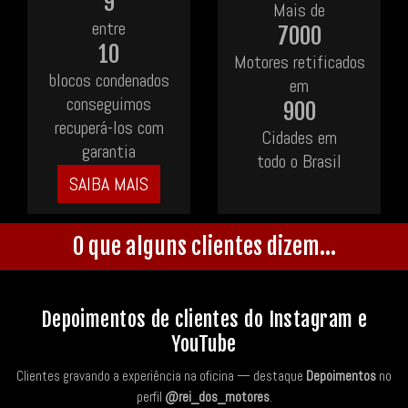
9
Mais de
entre
7000
10
Motores retificados
blocos condenados
em
conseguimos
900
recuperá-los com
Cidades em
garantia
todo o Brasil
SAIBA MAIS
O que alguns clientes dizem...
Depoimentos de clientes do Instagram e
YouTube
Clientes gravando a experiência na oficina — destaque
Depoimentos
no
perfil
@rei_dos_motores
.