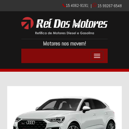
15 4062-9191
|
|
15 99267-6548
Motores nos movem!