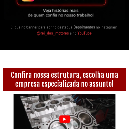
Clique no banner para abrir o destaque
Depoimentos
no Instagram ·
@rei_dos_motores
e no
YouTube
.
Confira nossa estrutura, escolha uma
empresa especializada no assunto!