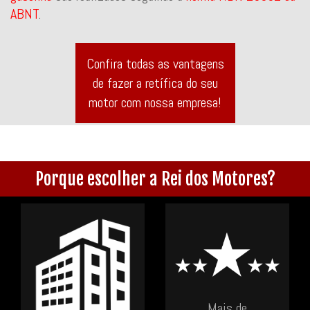
ABNT
.
Confira todas as vantagens
de fazer a retífica do seu
motor com nossa empresa!
Porque escolher a Rei dos Motores?
Mais de