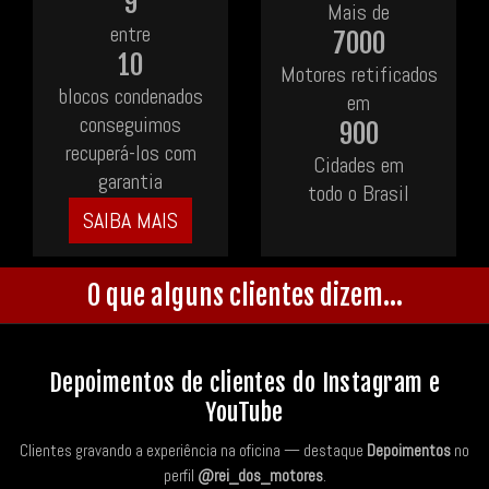
9
Mais de
entre
7000
10
Motores retificados
blocos condenados
em
conseguimos
900
recuperá-los com
Cidades em
garantia
todo o Brasil
SAIBA MAIS
O que alguns clientes dizem...
Depoimentos de clientes do Instagram e
YouTube
Clientes gravando a experiência na oficina — destaque
Depoimentos
no
perfil
@rei_dos_motores
.