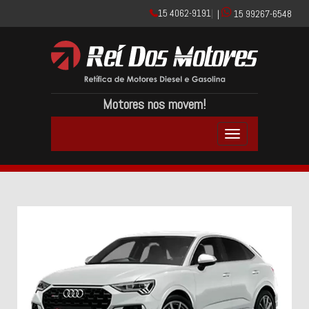
15 4062-9191
|
|
15 99267-6548
Motores nos movem!