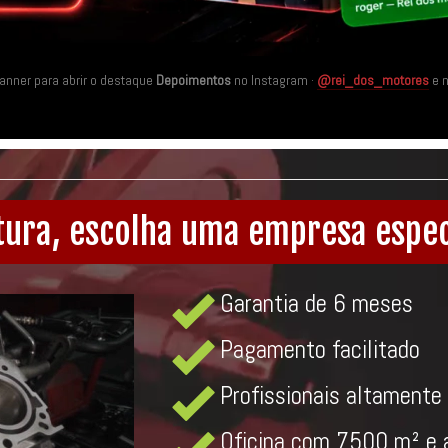
banner para abrir o destaque
Depoimentos
no Instagram ·
@rei_dos_motores
e 
tura, escolha uma empresa espec
Garantia de 6 meses
Pagamento facilitado
Profissionais altamente 
Oficina com 7500 m² e 