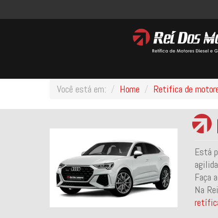
Você está em:
Home
Retifica de motor
Está p
agilid
Faça a
Na Rei
retífi