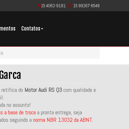
15 4062-9191
|
15 99267-6548
imentos
Contatos
ca
 Garca
retífica do
Motor Audi RS Q3
com qualidade e
l.
ada no assunto!
s a base de troca
a pronta entrega, seja
ados seguindo a
norma NBR 13032 da ABNT
.