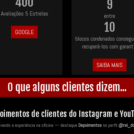
400
9
Avaliações 5 Estrelas
entre
10
GOOGLE
blocos condenados conseg
recuperá-los com garant
SAIBA MAIS
O que alguns clientes dizem...
oimentos de clientes do Instagram e You
avando a experiência na oficina — destaque
Depoimentos
no perfil
@rei_d