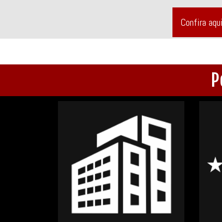
Confira aqu
P