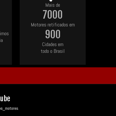
Mais de
7000
Motores retificados em
900
uimos
ia
Cidades em
todo o Brasil
Tube
os_motores
.