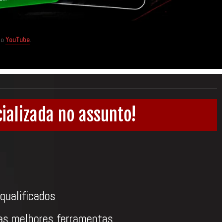
no
YouTube
.
ializada no assunto!
qualificados
as melhores ferramentas