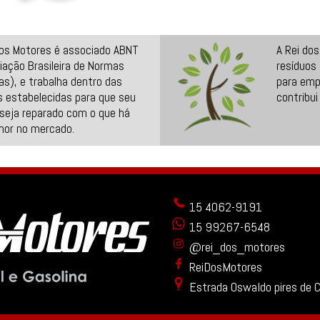
dos Motores é associado ABNT
A Rei do
iação Brasileira de Normas
resíduos
as), e trabalha dentro das
para emp
 estabelecidas para que seu
contribui
seja reparado com o que há
hor no mercado.
15 4062-9191
15 99267-6548
@rei_dos_motores
ReiDosMotores
Estrada Oswaldo pires de 