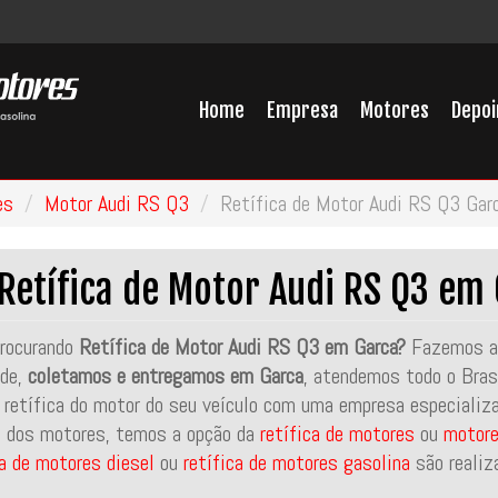
Home
Empresa
Motores
Depo
es
Motor Audi RS Q3
Retífica de Motor Audi RS Q3 Gar
Retífica de Motor Audi RS Q3 em
rocurando
Retífica de Motor Audi RS Q3 em Garca?
Fazemos a 
ade,
coletamos e entregamos em Garca
, atendemos todo o Brasi
 retífica do motor do seu veículo com uma empresa especializ
 dos motores, temos a opção da
retífica de motores
ou
motore
ca de motores diesel
ou
retífica de motores gasolina
são realiz