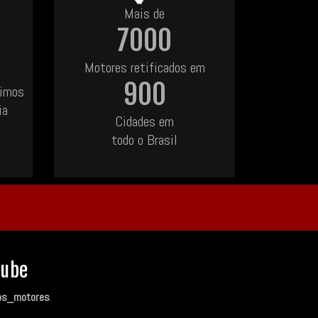
Mais de
7000
Motores retificados em
900
uimos
ia
Cidades em
todo o Brasil
Tube
os_motores
.