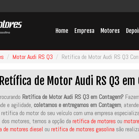
Home
Empresa
Motores
Depo
es
Motor Audi RS Q3
Retífica de Motor Audi RS Q3 Co
Retífica de Motor Audi RS Q3 e
rocurando
Retífica de Motor Audi RS Q3 em Contagem?
Fazemo
ade e agilidade,
coletamos e entregamos em Contagem
, atende
 retífica do motor do seu veículo com uma empresa especializ
 dos motores, temos a opção da
retífica de motores
ou
motore
ca de motores diesel
ou
retífica de motores gasolina
são realiz