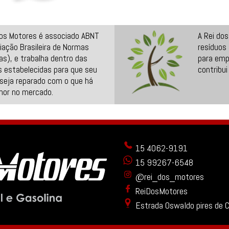
dos Motores é associado ABNT
A Rei do
iação Brasileira de Normas
resíduos
as), e trabalha dentro das
para emp
 estabelecidas para que seu
contribui
seja reparado com o que há
hor no mercado.
15 4062-9191
15 99267-6548
@rei_dos_motores
ReiDosMotores
Estrada Oswaldo pires de 