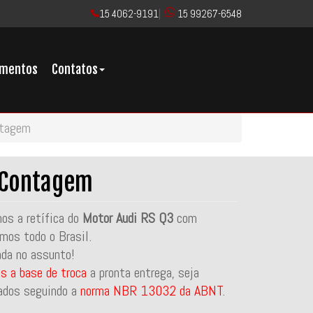
15 4062-9191
|
15 99267-6548
imentos
Contatos
ntagem
m Contagem
s a retífica do
Motor Audi RS Q3
com
mos todo o Brasil.
ada no assunto!
s a base de troca
a pronta entrega, seja
ados seguindo a
norma NBR 13032 da ABNT
.