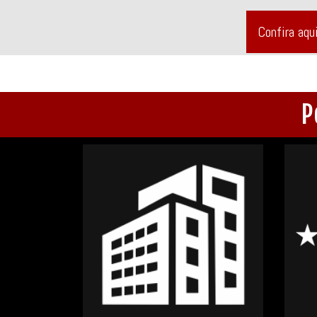
Confira aqu
P