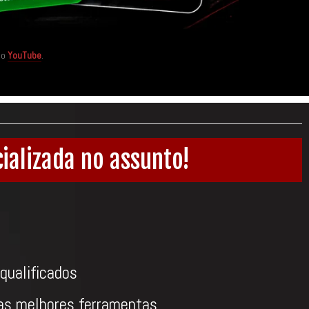
no
YouTube
.
ializada no assunto!
qualificados
as melhores ferramentas