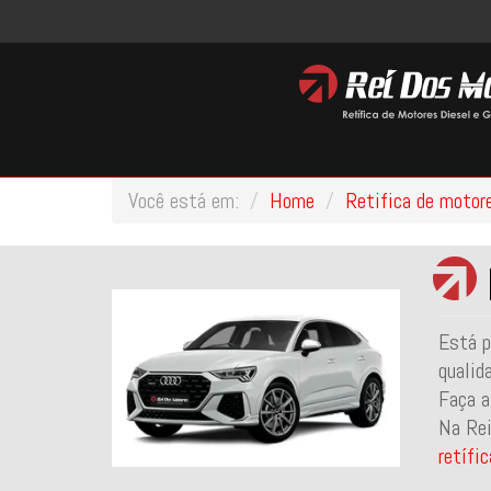
Você está em:
Home
Retifica de motor
Está p
qualid
Faça a
Na Rei
retífi