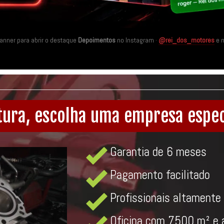
banner para abrir o destaque
Depoimentos
no Instagram ·
@rei_dos_motores
e 
tura, escolha uma empresa espec
Garantia de 6 meses
Pagamento facilitado
Profissionais altamente 
Oficina com 7500 m² e 