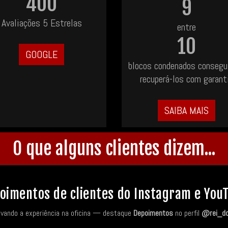
400
9
Avaliações 5 Estrelas
entre
10
GOOGLE
blocos condenados conseg
recuperá-los com garant
SAIBA MAIS
O que alguns clientes dizem...
oimentos de clientes do Instagram e You
avando a experiência na oficina — destaque
Depoimentos
no perfil
@rei_d