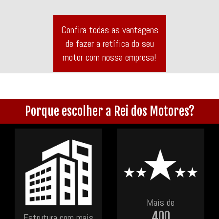
Confira todas as vantagens
de fazer a retífica do seu
motor com nossa empresa!
Porque escolher a Rei dos Motores?
Mais de
400
Estrutura com mais