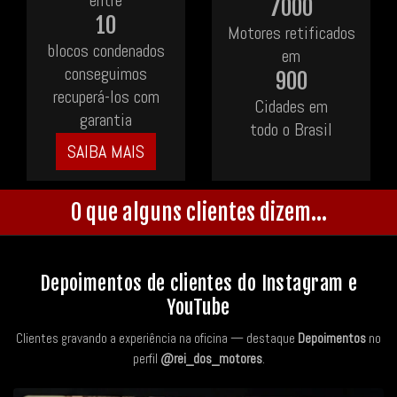
entre
7000
10
Motores retificados
blocos condenados
em
conseguimos
900
recuperá-los com
Cidades em
garantia
todo o Brasil
SAIBA MAIS
O que alguns clientes dizem...
Depoimentos de clientes do Instagram e
YouTube
Clientes gravando a experiência na oficina — destaque
Depoimentos
no
perfil
@rei_dos_motores
.