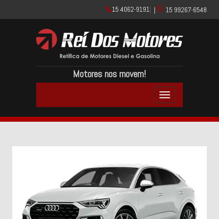
15 4062-9191
|
|
15 99267-6548
Motores nos movem!