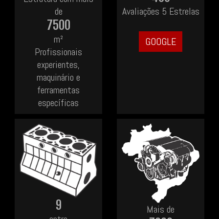
de
Avaliações 5 Estrelas
7500
m²
GOOGLE
Profissionais
experientes,
maquinário e
ferramentas
específicas
9
Mais de