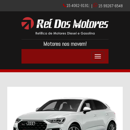
15 4062-9191
|
|
15 99267-6548
Motores nos movem!