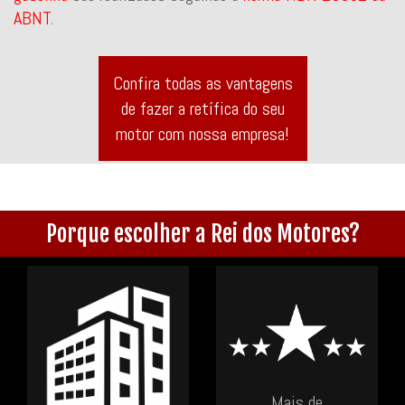
ABNT
.
Confira todas as vantagens
de fazer a retífica do seu
motor com nossa empresa!
Porque escolher a Rei dos Motores?
Mais de