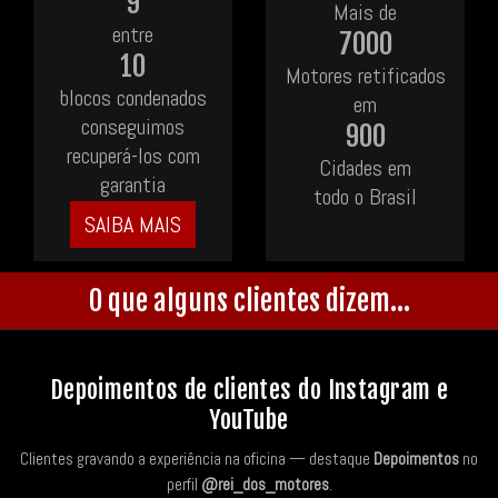
9
Mais de
entre
7000
10
Motores retificados
blocos condenados
em
conseguimos
900
recuperá-los com
Cidades em
garantia
todo o Brasil
SAIBA MAIS
O que alguns clientes dizem...
Depoimentos de clientes do Instagram e
YouTube
Clientes gravando a experiência na oficina — destaque
Depoimentos
no
perfil
@rei_dos_motores
.