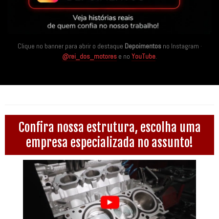
Clique no banner para abrir o destaque
Depoimentos
no Instagram ·
@rei_dos_motores
e no
YouTube
.
Confira nossa estrutura, escolha uma
empresa especializada no assunto!