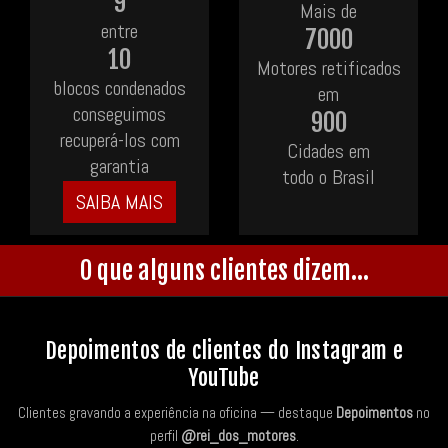
9
Mais de
entre
7000
10
Motores retificados
blocos condenados
em
conseguimos
900
recuperá-los com
Cidades em
garantia
todo o Brasil
SAIBA MAIS
O que alguns clientes dizem...
Depoimentos de clientes do Instagram e
YouTube
Clientes gravando a experiência na oficina — destaque
Depoimentos
no
perfil
@rei_dos_motores
.