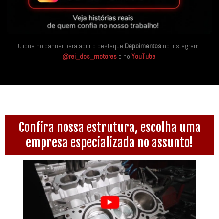
Clique no banner para abrir o destaque
Depoimentos
no Instagram ·
@rei_dos_motores
e no
YouTube
.
Confira nossa estrutura, escolha uma
empresa especializada no assunto!