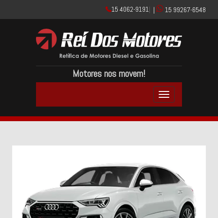
15 4062-9191
|
|
15 99267-6548
Motores nos movem!