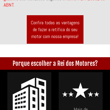
ABNT
.
Confira todas as vantagens
de fazer a retífica do seu
motor com nossa empresa!
Porque escolher a Rei dos Motores?
Mais de