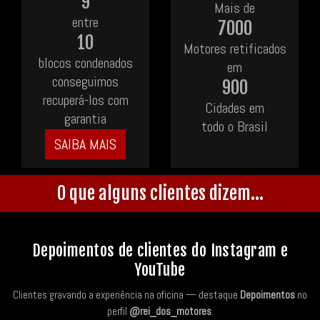
9
Mais de
entre
7000
10
Motores retificados
blocos condenados
em
conseguimos
900
recuperá-los com
Cidades em
garantia
todo o Brasil
SAIBA MAIS
O que alguns clientes dizem...
Depoimentos de clientes do Instagram e
YouTube
Clientes gravando a experiência na oficina — destaque
Depoimentos
no
perfil
@rei_dos_motores
.