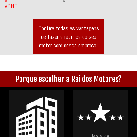
ABNT
.
Confira todas as vantagens
de fazer a retífica do seu
motor com nossa empresa!
Porque escolher a Rei dos Motores?
Mais de