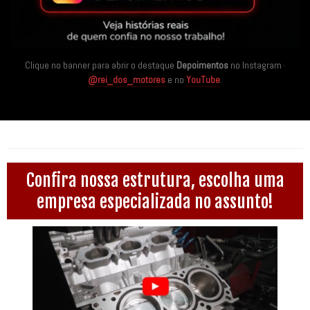
Clique no banner para abrir o destaque
Depoimentos
no Instagram ·
@rei_dos_motores
e no
YouTube
.
Confira nossa estrutura, escolha uma
empresa especializada no assunto!