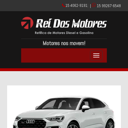
15 4062-9191
|
|
15 99267-6548
Motores nos movem!