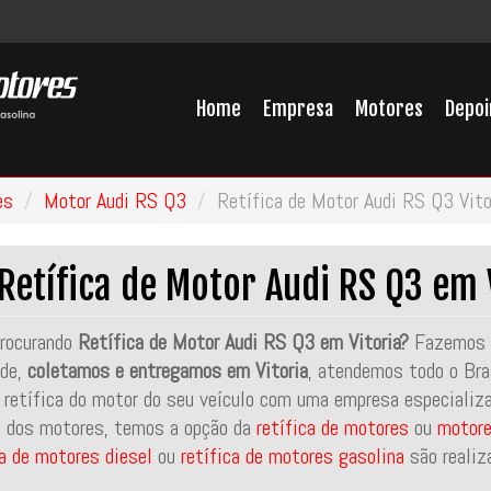
Home
Empresa
Motores
Depo
es
Motor Audi RS Q3
Retífica de Motor Audi RS Q3 Vito
Retífica de Motor Audi RS Q3 em 
rocurando
Retífica de Motor Audi RS Q3 em Vitoria?
Fazemos a
ade,
coletamos e entregamos em Vitoria
, atendemos todo o Bras
 retífica do motor do seu veículo com uma empresa especializ
 dos motores, temos a opção da
retífica de motores
ou
motore
ca de motores diesel
ou
retífica de motores gasolina
são realiz