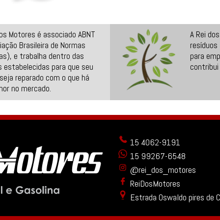
dos Motores é associado ABNT
A Rei do
iação Brasileira de Normas
resíduos
as), e trabalha dentro das
para emp
 estabelecidas para que seu
contribui
seja reparado com o que há
hor no mercado.
15 4062-9191
15 99267-6548
@rei_dos_motores
ReiDosMotores
Estrada Oswaldo pires de 