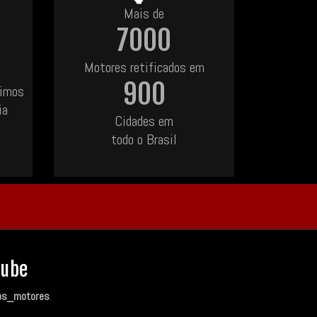
Mais de
7000
Motores retificados em
900
uimos
ia
Cidades em
todo o Brasil
Tube
os_motores
.