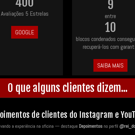
400
9
Avaliações 5 Estrelas
entre
10
GOOGLE
blocos condenados conseg
recuperá-los com garant
SAIBA MAIS
O que alguns clientes dizem...
oimentos de clientes do Instagram e You
avando a experiência na oficina — destaque
Depoimentos
no perfil
@rei_d