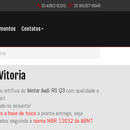
15 4062-9191
|
15 99267-6548
imentos
Contatos
ria
Vitoria
 retífica do
Motor Audi RS Q3
com qualidade e
il.
ada no assunto!
s a base de troca
a pronta entrega, seja
ados seguindo a
norma NBR 13032 da ABNT
.