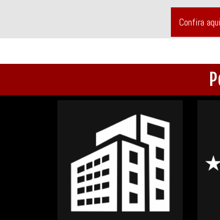
Confira aqu
P