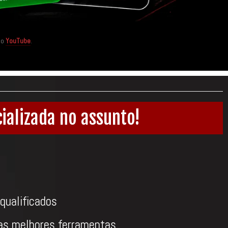
no
YouTube
.
ializada no assunto!
qualificados
as melhores ferramentas