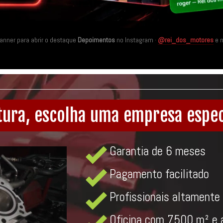
banner para abrir o destaque
Depoimentos
no Instagram ·
@rei_dos_motores
e 
tura, escolha uma empresa espec
Garantia de 6 meses
Pagamento facilitado
Profissionais altamente 
Oficina com 7500 m² e 