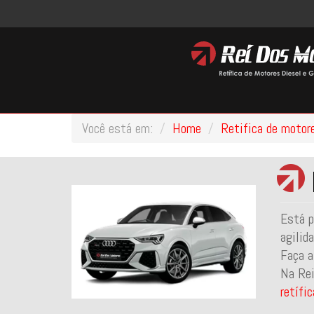
Você está em:
Home
Retifica de motor
Está p
agilid
Faça a
Na Rei
retífi