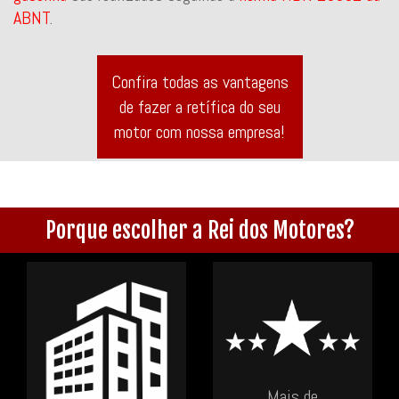
ABNT
.
Confira todas as vantagens
de fazer a retífica do seu
motor com nossa empresa!
Porque escolher a Rei dos Motores?
Mais de