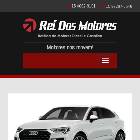
15 4062-9191
|
|
15 99267-6548
Motores nos movem!