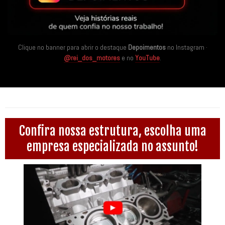
Clique no banner para abrir o destaque
Depoimentos
no Instagram ·
@rei_dos_motores
e no
YouTube
.
Confira nossa estrutura, escolha uma
empresa especializada no assunto!