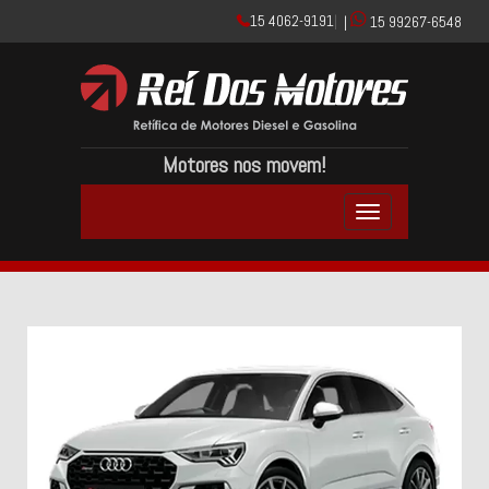
15 4062-9191
|
|
15 99267-6548
Motores nos movem!