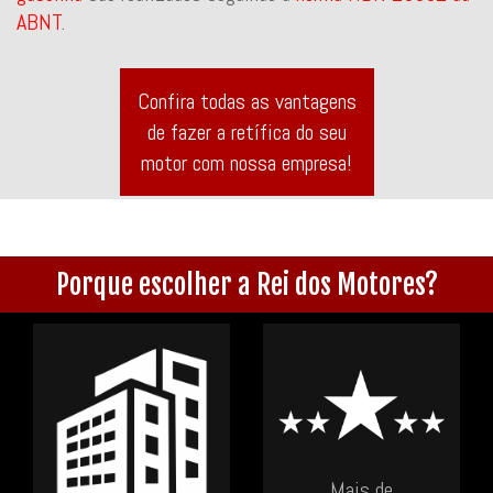
ABNT
.
Confira todas as vantagens
de fazer a retífica do seu
motor com nossa empresa!
Porque escolher a Rei dos Motores?
Mais de