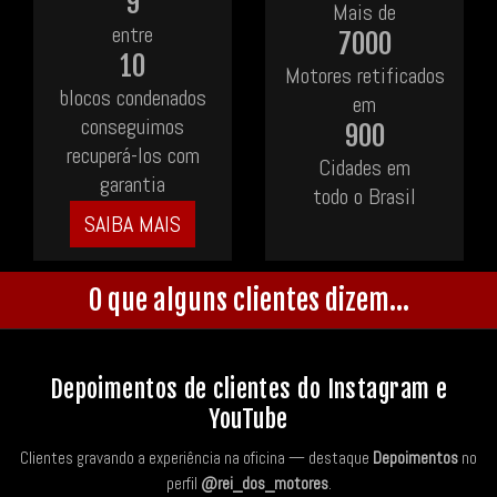
9
Mais de
entre
7000
10
Motores retificados
blocos condenados
em
conseguimos
900
recuperá-los com
Cidades em
garantia
todo o Brasil
SAIBA MAIS
O que alguns clientes dizem...
Depoimentos de clientes do Instagram e
YouTube
Clientes gravando a experiência na oficina — destaque
Depoimentos
no
perfil
@rei_dos_motores
.