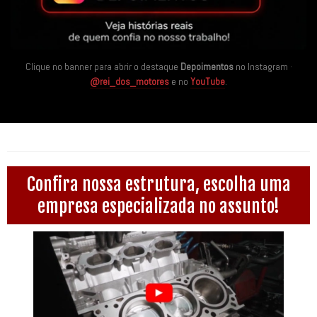
Clique no banner para abrir o destaque
Depoimentos
no Instagram ·
@rei_dos_motores
e no
YouTube
.
Confira nossa estrutura, escolha uma
empresa especializada no assunto!