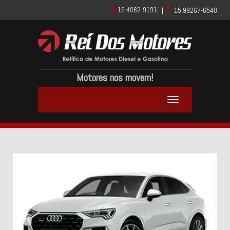
15 4062-9191
|
|
15 99267-6548
Motores nos movem!