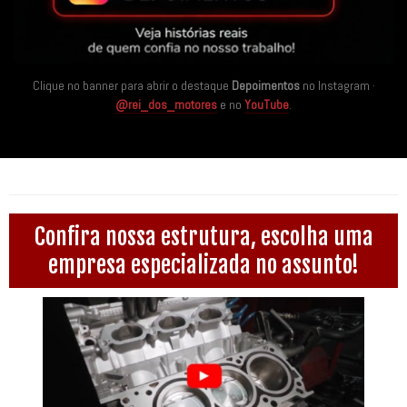
Clique no banner para abrir o destaque
Depoimentos
no Instagram ·
@rei_dos_motores
e no
YouTube
.
Confira nossa estrutura, escolha uma
empresa especializada no assunto!