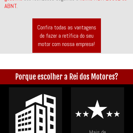
ABNT
.
Confira todas as vantagens
de fazer a retífica do seu
motor com nossa empresa!
Porque escolher a Rei dos Motores?
Mais de