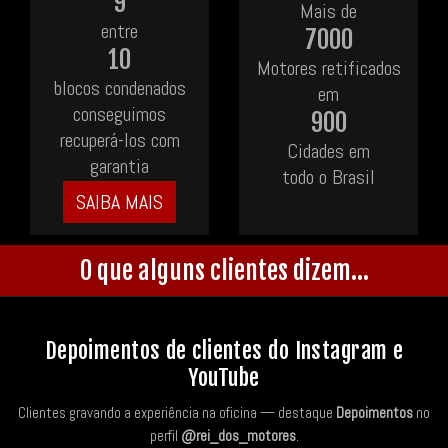
9
Mais de
entre
7000
10
Motores retificados
blocos condenados
em
conseguimos
900
recuperá-los com
Cidades em
garantia
todo o Brasil
SAIBA MAIS
O que alguns clientes dizem...
Depoimentos de clientes do Instagram e
YouTube
Clientes gravando a experiência na oficina — destaque
Depoimentos
no
perfil
@rei_dos_motores
.